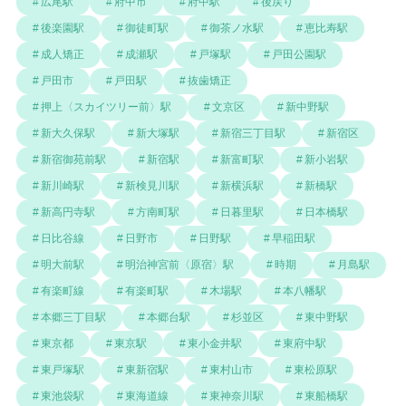
広尾駅
府中市
府中駅
後戻り
後楽園駅
御徒町駅
御茶ノ水駅
恵比寿駅
成人矯正
成瀬駅
戸塚駅
戸田公園駅
戸田市
戸田駅
抜歯矯正
押上〈スカイツリー前〉駅
文京区
新中野駅
新大久保駅
新大塚駅
新宿三丁目駅
新宿区
新宿御苑前駅
新宿駅
新富町駅
新小岩駅
新川崎駅
新検見川駅
新横浜駅
新橋駅
新高円寺駅
方南町駅
日暮里駅
日本橋駅
日比谷線
日野市
日野駅
早稲田駅
明大前駅
明治神宮前〈原宿〉駅
時期
月島駅
有楽町線
有楽町駅
木場駅
本八幡駅
本郷三丁目駅
本郷台駅
杉並区
東中野駅
東京都
東京駅
東小金井駅
東府中駅
東戸塚駅
東新宿駅
東村山市
東松原駅
東池袋駅
東海道線
東神奈川駅
東船橋駅