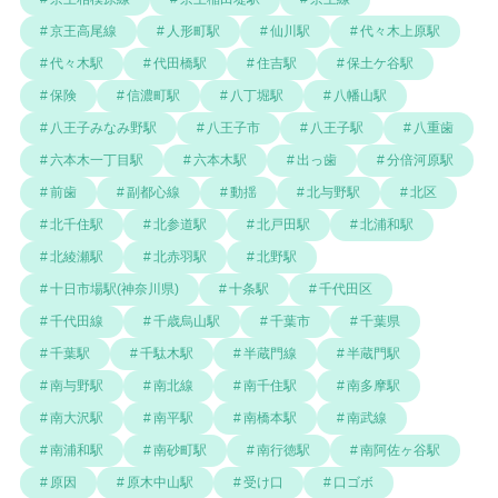
京王高尾線
人形町駅
仙川駅
代々木上原駅
代々木駅
代田橋駅
住吉駅
保土ケ谷駅
保険
信濃町駅
八丁堀駅
八幡山駅
八王子みなみ野駅
八王子市
八王子駅
八重歯
六本木一丁目駅
六本木駅
出っ歯
分倍河原駅
前歯
副都心線
動揺
北与野駅
北区
北千住駅
北参道駅
北戸田駅
北浦和駅
北綾瀬駅
北赤羽駅
北野駅
十日市場駅(神奈川県)
十条駅
千代田区
千代田線
千歳烏山駅
千葉市
千葉県
千葉駅
千駄木駅
半蔵門線
半蔵門駅
南与野駅
南北線
南千住駅
南多摩駅
南大沢駅
南平駅
南橋本駅
南武線
南浦和駅
南砂町駅
南行徳駅
南阿佐ヶ谷駅
原因
原木中山駅
受け口
口ゴボ