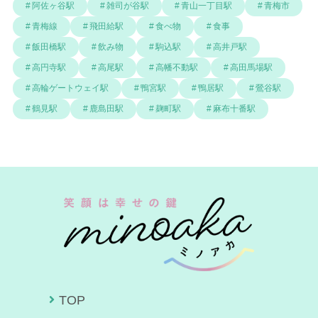
阿佐ヶ谷駅
雑司が谷駅
青山一丁目駅
青梅市
青梅線
飛田給駅
食べ物
食事
飯田橋駅
飲み物
駒込駅
高井戸駅
高円寺駅
高尾駅
高幡不動駅
高田馬場駅
高輪ゲートウェイ駅
鴨宮駅
鴨居駅
鶯谷駅
鶴見駅
鹿島田駅
麹町駅
麻布十番駅
TOP