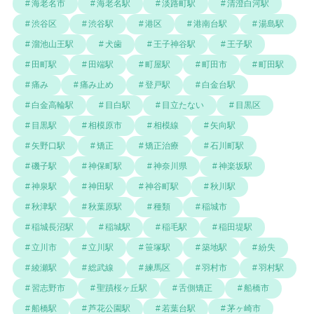
海老名市
海老名駅
淡路町駅
清澄白河駅
渋谷区
渋谷駅
港区
港南台駅
湯島駅
溜池山王駅
犬歯
王子神谷駅
王子駅
田町駅
田端駅
町屋駅
町田市
町田駅
痛み
痛み止め
登戸駅
白金台駅
白金高輪駅
目白駅
目立たない
目黒区
目黒駅
相模原市
相模線
矢向駅
矢野口駅
矯正
矯正治療
石川町駅
磯子駅
神保町駅
神奈川県
神楽坂駅
神泉駅
神田駅
神谷町駅
秋川駅
秋津駅
秋葉原駅
種類
稲城市
稲城長沼駅
稲城駅
稲毛駅
稲田堤駅
立川市
立川駅
笹塚駅
築地駅
紛失
綾瀬駅
総武線
練馬区
羽村市
羽村駅
習志野市
聖蹟桜ヶ丘駅
舌側矯正
船橋市
船橋駅
芦花公園駅
若葉台駅
茅ヶ崎市