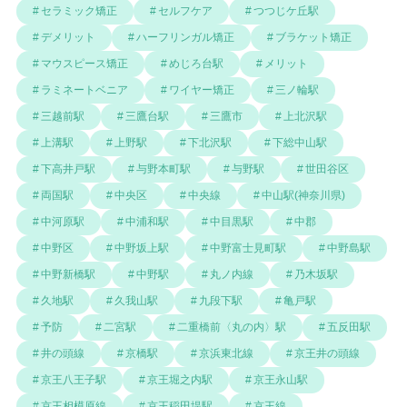
セラミック矯正
セルフケア
つつじケ丘駅
デメリット
ハーフリンガル矯正
ブラケット矯正
マウスピース矯正
めじろ台駅
メリット
ラミネートベニア
ワイヤー矯正
三ノ輪駅
三越前駅
三鷹台駅
三鷹市
上北沢駅
上溝駅
上野駅
下北沢駅
下総中山駅
下高井戸駅
与野本町駅
与野駅
世田谷区
両国駅
中央区
中央線
中山駅(神奈川県)
中河原駅
中浦和駅
中目黒駅
中郡
中野区
中野坂上駅
中野富士見町駅
中野島駅
中野新橋駅
中野駅
丸ノ内線
乃木坂駅
久地駅
久我山駅
九段下駅
亀戸駅
予防
二宮駅
二重橋前〈丸の内〉駅
五反田駅
井の頭線
京橋駅
京浜東北線
京王井の頭線
京王八王子駅
京王堀之内駅
京王永山駅
京王相模原線
京王稲田堤駅
京王線