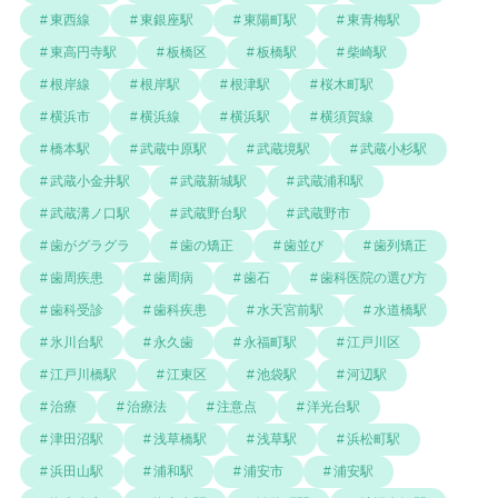
東西線
東銀座駅
東陽町駅
東青梅駅
東高円寺駅
板橋区
板橋駅
柴崎駅
根岸線
根岸駅
根津駅
桜木町駅
横浜市
横浜線
横浜駅
横須賀線
橋本駅
武蔵中原駅
武蔵境駅
武蔵小杉駅
武蔵小金井駅
武蔵新城駅
武蔵浦和駅
武蔵溝ノ口駅
武蔵野台駅
武蔵野市
歯がグラグラ
歯の矯正
歯並び
歯列矯正
歯周疾患
歯周病
歯石
歯科医院の選び方
歯科受診
歯科疾患
水天宮前駅
水道橋駅
氷川台駅
永久歯
永福町駅
江戸川区
江戸川橋駅
江東区
池袋駅
河辺駅
治療
治療法
注意点
洋光台駅
津田沼駅
浅草橋駅
浅草駅
浜松町駅
浜田山駅
浦和駅
浦安市
浦安駅