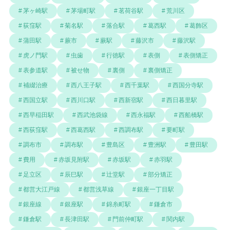
茅ヶ崎駅
茅場町駅
茗荷谷駅
荒川区
荻窪駅
菊名駅
落合駅
葛西駅
葛飾区
蒲田駅
蕨市
蕨駅
藤沢市
藤沢駅
虎ノ門駅
虫歯
行徳駅
表側
表側矯正
表参道駅
被せ物
裏側
裏側矯正
補綴治療
西八王子駅
西千葉駅
西国分寺駅
西国立駅
西川口駅
西新宿駅
西日暮里駅
西早稲田駅
西武池袋線
西永福駅
西船橋駅
西荻窪駅
西葛西駅
西調布駅
要町駅
調布市
調布駅
豊島区
豊洲駅
豊田駅
費用
赤坂見附駅
赤坂駅
赤羽駅
足立区
辰巳駅
辻堂駅
部分矯正
都営大江戸線
都営浅草線
銀座一丁目駅
銀座線
銀座駅
錦糸町駅
鎌倉市
鎌倉駅
長津田駅
門前仲町駅
関内駅