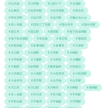
口内炎
口呼吸
口腔ケア
古淵駅
台東区
吉祥寺駅
向河原駅
和光市
和光市駅
品川区
品川駅
嚙み合わせ
四ツ谷駅
四谷三丁目駅
国分寺市
国分寺駅
国立市
国立駅
国領駅
地下鉄成増駅
地下鉄赤塚駅
埼京線
埼玉県
墨田区
外苑前駅
多摩境駅
多摩市
大井町
大口駅
大塚駅
大宮駅
大崎駅
大手町駅
大森駅
大田区
大磯駅
大船駅
妙典駅
審美歯科
対処法
小児矯正
小岩駅
小田原市
小田原駅
小金井市
尻手駅
山手線
山手駅
川口市
川口駅
川崎市
川崎駅
巣鴨駅
市ヶ谷駅
市川市
市川駅
平井駅
平和台駅
平塚市
平塚駅
平間駅