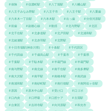
保険
信濃町駅
八丁堀駅
八幡山駅
八王子みなみ野駅
八王子市
八王子駅
八重歯
六本木一丁目駅
六本木駅
出っ歯
分倍河原駅
前歯
副都心線
動揺
北与野駅
北区
北千住駅
北参道駅
北戸田駅
北浦和駅
北綾瀬駅
北赤羽駅
北野駅
十日市場駅(神奈川県)
十条駅
千代田区
千代田線
千歳烏山駅
千葉市
千葉県
千葉駅
千駄木駅
半蔵門線
半蔵門駅
南与野駅
南北線
南千住駅
南多摩駅
南大沢駅
南平駅
南橋本駅
南武線
南浦和駅
南砂町駅
南行徳駅
南阿佐ヶ谷駅
原因
原木中山駅
受け口
口ゴボ
口内炎
口呼吸
口腔ケア
古淵駅
台東区
吉祥寺駅
向河原駅
和光市