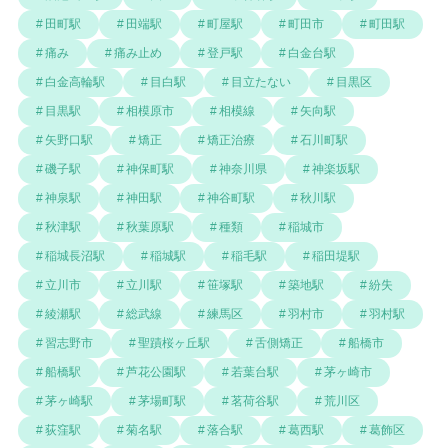
田町駅
田端駅
町屋駅
町田市
町田駅
痛み
痛み止め
登戸駅
白金台駅
白金高輪駅
目白駅
目立たない
目黒区
目黒駅
相模原市
相模線
矢向駅
矢野口駅
矯正
矯正治療
石川町駅
磯子駅
神保町駅
神奈川県
神楽坂駅
神泉駅
神田駅
神谷町駅
秋川駅
秋津駅
秋葉原駅
種類
稲城市
稲城長沼駅
稲城駅
稲毛駅
稲田堤駅
立川市
立川駅
笹塚駅
築地駅
紛失
綾瀬駅
総武線
練馬区
羽村市
羽村駅
習志野市
聖蹟桜ヶ丘駅
舌側矯正
船橋市
船橋駅
芦花公園駅
若葉台駅
茅ヶ崎市
茅ヶ崎駅
茅場町駅
茗荷谷駅
荒川区
荻窪駅
菊名駅
落合駅
葛西駅
葛飾区