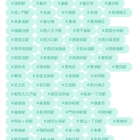
蒲田駅
蕨市
蕨駅
藤沢市
藤沢駅
虎ノ門駅
虫歯
行徳駅
表側
表側矯正
表参道駅
被せ物
裏側
裏側矯正
補綴治療
西八王子駅
西千葉駅
西国分寺駅
西国立駅
西川口駅
西新宿駅
西日暮里駅
西早稲田駅
西武池袋線
西永福駅
西船橋駅
西荻窪駅
西葛西駅
西調布駅
要町駅
調布市
調布駅
豊島区
豊洲駅
豊田駅
費用
赤坂見附駅
赤坂駅
赤羽駅
足立区
辰巳駅
辻堂駅
部分矯正
都営大江戸線
都営浅草線
銀座一丁目駅
銀座線
銀座駅
錦糸町駅
鎌倉市
鎌倉駅
長津田駅
門前仲町駅
関内駅
阿佐ヶ谷駅
雑司が谷駅
青山一丁目駅
青梅市
青梅線
飛田給駅
食べ物
食事
飯田橋駅
飲み物
駒込駅
高井戸駅