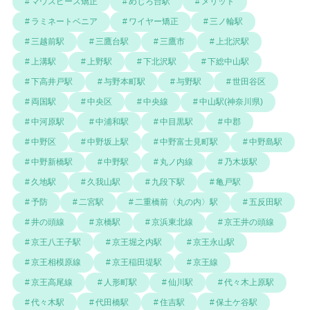
マウスピース矯正
めじろ台駅
メリット
ラミネートベニア
ワイヤー矯正
三ノ輪駅
三越前駅
三鷹台駅
三鷹市
上北沢駅
上溝駅
上野駅
下北沢駅
下総中山駅
下高井戸駅
与野本町駅
与野駅
世田谷区
両国駅
中央区
中央線
中山駅(神奈川県)
中河原駅
中浦和駅
中目黒駅
中郡
中野区
中野坂上駅
中野富士見町駅
中野島駅
中野新橋駅
中野駅
丸ノ内線
乃木坂駅
久地駅
久我山駅
九段下駅
亀戸駅
予防
二宮駅
二重橋前〈丸の内〉駅
五反田駅
井の頭線
京橋駅
京浜東北線
京王井の頭線
京王八王子駅
京王堀之内駅
京王永山駅
京王相模原線
京王稲田堤駅
京王線
京王高尾線
人形町駅
仙川駅
代々木上原駅
代々木駅
代田橋駅
住吉駅
保土ケ谷駅