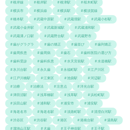
根岸線
根岸駅
根津駅
桜木町駅
横浜市
横浜線
横浜駅
横須賀線
橋本駅
武蔵中原駅
武蔵境駅
武蔵小杉駅
武蔵小金井駅
武蔵新城駅
武蔵浦和駅
武蔵溝ノ口駅
武蔵野台駅
武蔵野市
歯がグラグラ
歯の矯正
歯並び
歯列矯正
歯周疾患
歯周病
歯石
歯科医院の選び方
歯科受診
歯科疾患
水天宮前駅
水道橋駅
氷川台駅
永久歯
永福町駅
江戸川区
江戸川橋駅
江東区
池袋駅
河辺駅
治療
治療法
注意点
洋光台駅
津田沼駅
浅草橋駅
浅草駅
浜松町駅
浜田山駅
浦和駅
浦安市
浦安駅
海老名市
海老名駅
淡路町駅
清澄白河駅
渋谷区
渋谷駅
港区
港南台駅
湯島駅
溜池山王駅
犬歯
王子神谷駅
王子駅