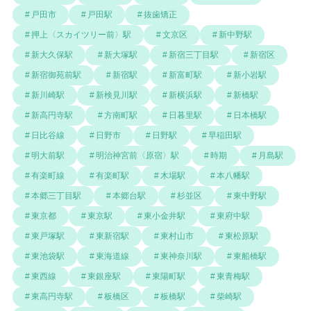
戸田市
戸田駅
抜歯矯正
押上〈スカイツリー前〉駅
文京区
新中野駅
新大久保駅
新大塚駅
新宿三丁目駅
新宿区
新宿御苑前駅
新宿駅
新富町駅
新小岩駅
新川崎駅
新検見川駅
新横浜駅
新橋駅
新高円寺駅
方南町駅
日暮里駅
日本橋駅
日比谷線
日野市
日野駅
早稲田駅
明大前駅
明治神宮前〈原宿〉駅
時期
月島駅
有楽町線
有楽町駅
木場駅
本八幡駅
本郷三丁目駅
本郷台駅
杉並区
東中野駅
東京都
東京駅
東小金井駅
東府中駅
東戸塚駅
東新宿駅
東村山市
東松原駅
東池袋駅
東海道線
東神奈川駅
東船橋駅
東西線
東銀座駅
東陽町駅
東青梅駅
東高円寺駅
板橋区
板橋駅
柴崎駅