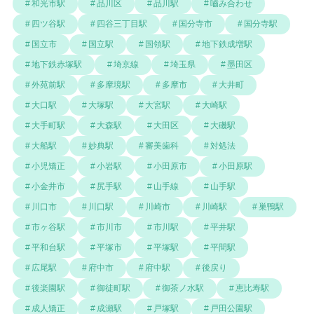
和光市駅
品川区
品川駅
嚙み合わせ
四ツ谷駅
四谷三丁目駅
国分寺市
国分寺駅
国立市
国立駅
国領駅
地下鉄成増駅
地下鉄赤塚駅
埼京線
埼玉県
墨田区
外苑前駅
多摩境駅
多摩市
大井町
大口駅
大塚駅
大宮駅
大崎駅
大手町駅
大森駅
大田区
大磯駅
大船駅
妙典駅
審美歯科
対処法
小児矯正
小岩駅
小田原市
小田原駅
小金井市
尻手駅
山手線
山手駅
川口市
川口駅
川崎市
川崎駅
巣鴨駅
市ヶ谷駅
市川市
市川駅
平井駅
平和台駅
平塚市
平塚駅
平間駅
広尾駅
府中市
府中駅
後戻り
後楽園駅
御徒町駅
御茶ノ水駅
恵比寿駅
成人矯正
成瀬駅
戸塚駅
戸田公園駅