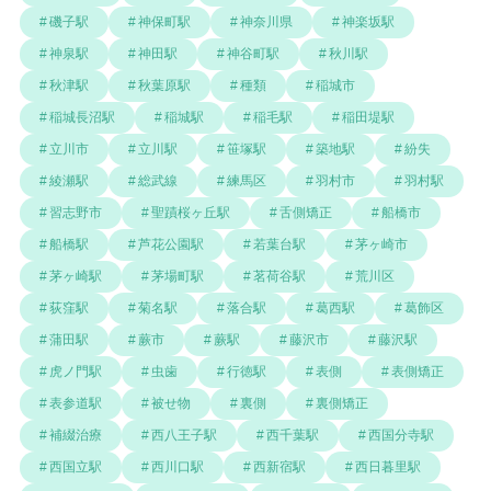
磯子駅
神保町駅
神奈川県
神楽坂駅
神泉駅
神田駅
神谷町駅
秋川駅
秋津駅
秋葉原駅
種類
稲城市
稲城長沼駅
稲城駅
稲毛駅
稲田堤駅
立川市
立川駅
笹塚駅
築地駅
紛失
綾瀬駅
総武線
練馬区
羽村市
羽村駅
習志野市
聖蹟桜ヶ丘駅
舌側矯正
船橋市
船橋駅
芦花公園駅
若葉台駅
茅ヶ崎市
茅ヶ崎駅
茅場町駅
茗荷谷駅
荒川区
荻窪駅
菊名駅
落合駅
葛西駅
葛飾区
蒲田駅
蕨市
蕨駅
藤沢市
藤沢駅
虎ノ門駅
虫歯
行徳駅
表側
表側矯正
表参道駅
被せ物
裏側
裏側矯正
補綴治療
西八王子駅
西千葉駅
西国分寺駅
西国立駅
西川口駅
西新宿駅
西日暮里駅