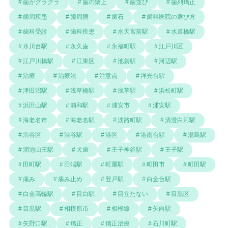
歯がグラグラ
歯の矯正
歯並び
歯列矯正
歯周疾患
歯周病
歯石
歯科医院の選び方
歯科受診
歯科疾患
水天宮前駅
水道橋駅
氷川台駅
永久歯
永福町駅
江戸川区
江戸川橋駅
江東区
池袋駅
河辺駅
治療
治療法
注意点
洋光台駅
津田沼駅
浅草橋駅
浅草駅
浜松町駅
浜田山駅
浦和駅
浦安市
浦安駅
海老名市
海老名駅
淡路町駅
清澄白河駅
渋谷区
渋谷駅
港区
港南台駅
湯島駅
溜池山王駅
犬歯
王子神谷駅
王子駅
田町駅
田端駅
町屋駅
町田市
町田駅
痛み
痛み止め
登戸駅
白金台駅
白金高輪駅
目白駅
目立たない
目黒区
目黒駅
相模原市
相模線
矢向駅
矢野口駅
矯正
矯正治療
石川町駅