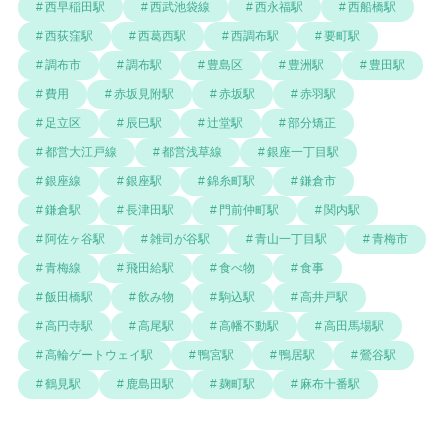
西早稲田駅
西武池袋線
西永福駅
西船橋駅
西荻窪駅
西葛西駅
西調布駅
要町駅
調布市
調布駅
豊島区
豊洲駅
豊田駅
費用
赤坂見附駅
赤坂駅
赤羽駅
足立区
辰巳駅
辻堂駅
部分矯正
都営大江戸線
都営浅草線
銀座一丁目駅
銀座線
銀座駅
錦糸町駅
鎌倉市
鎌倉駅
長津田駅
門前仲町駅
関内駅
阿佐ヶ谷駅
雑司が谷駅
青山一丁目駅
青梅市
青梅線
飛田給駅
食べ物
食事
飯田橋駅
飲み物
駒込駅
高井戸駅
高円寺駅
高尾駅
高幡不動駅
高田馬場駅
高輪ゲートウェイ駅
鴨宮駅
鴨居駅
鶯谷駅
鶴見駅
鹿島田駅
麹町駅
麻布十番駅