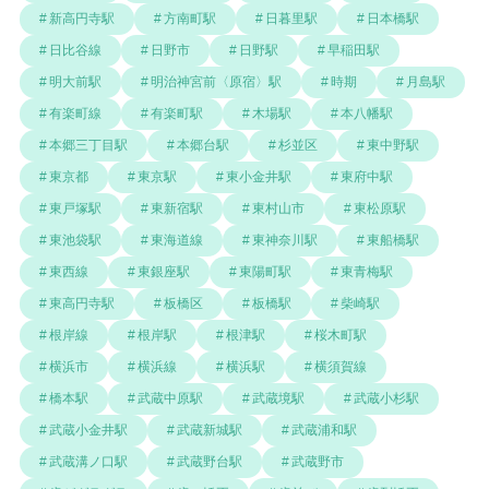
新高円寺駅
方南町駅
日暮里駅
日本橋駅
日比谷線
日野市
日野駅
早稲田駅
明大前駅
明治神宮前〈原宿〉駅
時期
月島駅
有楽町線
有楽町駅
木場駅
本八幡駅
本郷三丁目駅
本郷台駅
杉並区
東中野駅
東京都
東京駅
東小金井駅
東府中駅
東戸塚駅
東新宿駅
東村山市
東松原駅
東池袋駅
東海道線
東神奈川駅
東船橋駅
東西線
東銀座駅
東陽町駅
東青梅駅
東高円寺駅
板橋区
板橋駅
柴崎駅
根岸線
根岸駅
根津駅
桜木町駅
横浜市
横浜線
横浜駅
横須賀線
橋本駅
武蔵中原駅
武蔵境駅
武蔵小杉駅
武蔵小金井駅
武蔵新城駅
武蔵浦和駅
武蔵溝ノ口駅
武蔵野台駅
武蔵野市