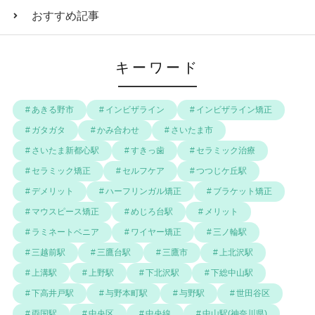
おすすめ記事
キーワード
あきる野市
インビザライン
インビザライン矯正
ガタガタ
かみ合わせ
さいたま市
さいたま新都心駅
すきっ歯
セラミック治療
セラミック矯正
セルフケア
つつじケ丘駅
デメリット
ハーフリンガル矯正
ブラケット矯正
マウスピース矯正
めじろ台駅
メリット
ラミネートベニア
ワイヤー矯正
三ノ輪駅
三越前駅
三鷹台駅
三鷹市
上北沢駅
上溝駅
上野駅
下北沢駅
下総中山駅
下高井戸駅
与野本町駅
与野駅
世田谷区
両国駅
中央区
中央線
中山駅(神奈川県)