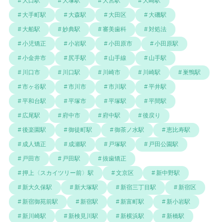
大口駅
大塚駅
大宮駅
大崎駅
大手町駅
大森駅
大田区
大磯駅
大船駅
妙典駅
審美歯科
対処法
小児矯正
小岩駅
小田原市
小田原駅
小金井市
尻手駅
山手線
山手駅
川口市
川口駅
川崎市
川崎駅
巣鴨駅
市ヶ谷駅
市川市
市川駅
平井駅
平和台駅
平塚市
平塚駅
平間駅
広尾駅
府中市
府中駅
後戻り
後楽園駅
御徒町駅
御茶ノ水駅
恵比寿駅
成人矯正
成瀬駅
戸塚駅
戸田公園駅
戸田市
戸田駅
抜歯矯正
押上〈スカイツリー前〉駅
文京区
新中野駅
新大久保駅
新大塚駅
新宿三丁目駅
新宿区
新宿御苑前駅
新宿駅
新富町駅
新小岩駅
新川崎駅
新検見川駅
新横浜駅
新橋駅