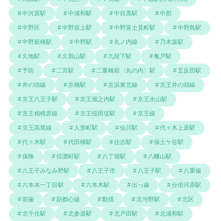
中河原駅
中浦和駅
中目黒駅
中郡
中野区
中野坂上駅
中野富士見町駅
中野島駅
中野新橋駅
中野駅
丸ノ内線
乃木坂駅
久地駅
久我山駅
九段下駅
亀戸駅
予防
二宮駅
二重橋前〈丸の内〉駅
五反田駅
井の頭線
京橋駅
京浜東北線
京王井の頭線
京王八王子駅
京王堀之内駅
京王永山駅
京王相模原線
京王稲田堤駅
京王線
京王高尾線
人形町駅
仙川駅
代々木上原駅
代々木駅
代田橋駅
住吉駅
保土ケ谷駅
保険
信濃町駅
八丁堀駅
八幡山駅
八王子みなみ野駅
八王子市
八王子駅
八重歯
六本木一丁目駅
六本木駅
出っ歯
分倍河原駅
前歯
副都心線
動揺
北与野駅
北区
北千住駅
北参道駅
北戸田駅
北浦和駅