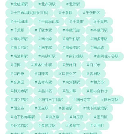
北綾瀬駅
北赤羽駅
北野駅
十日市場駅(神奈川県)
十条駅
千代田区
千代田線
千歳烏山駅
千葉市
千葉県
千葉駅
千駄木駅
半蔵門線
半蔵門駅
南与野駅
南北線
南千住駅
南多摩駅
南大沢駅
南平駅
南橋本駅
南武線
南浦和駅
南砂町駅
南行徳駅
南阿佐ヶ谷駅
原因
原木中山駅
受け口
口ゴボ
口内炎
口呼吸
口腔ケア
古淵駅
台東区
吉祥寺駅
向河原駅
和光市
和光市駅
品川区
品川駅
嚙み合わせ
四ツ谷駅
四谷三丁目駅
国分寺市
国分寺駅
国立市
国立駅
国領駅
地下鉄成増駅
地下鉄赤塚駅
埼京線
埼玉県
墨田区
外苑前駅
多摩境駅
多摩市
大井町