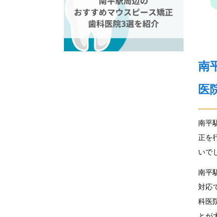
南
医
南平
正を
いで
南平
対応
科医
とが