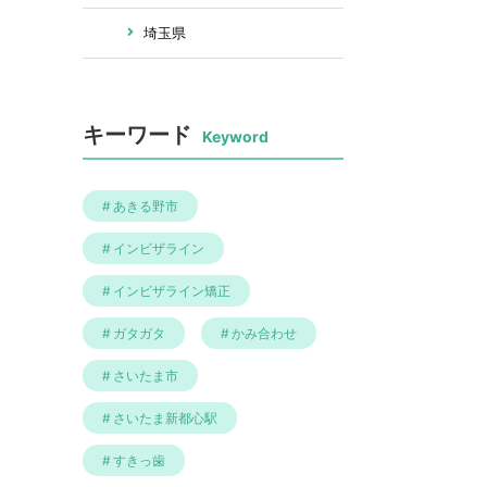
埼玉県
東京都
キーワード
マウスピース矯正の基礎知識
Keyword
医院選びのコツ
あきる野市
インビザライン
インビザライン矯正
ガタガタ
かみ合わせ
さいたま市
さいたま新都心駅
すきっ歯