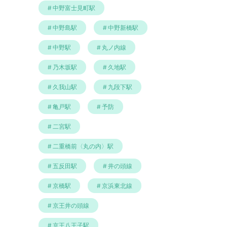
中野富士見町駅
中野島駅
中野新橋駅
中野駅
丸ノ内線
乃木坂駅
久地駅
久我山駅
九段下駅
亀戸駅
予防
二宮駅
二重橋前〈丸の内〉駅
五反田駅
井の頭線
京橋駅
京浜東北線
京王井の頭線
京王八王子駅