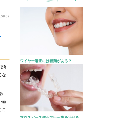
.09.02
科
ワイヤー矯正には種類がある？
列矯
くな
療に
い歯
くこ
マウスピース矯正で出っ歯を治せる