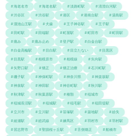
海老名市
海老名駅
淡路町駅
清澄白河駅
渋谷区
渋谷駅
港区
港南台駅
湯島駅
溜池山王駅
犬歯
王子神谷駅
王子駅
田町駅
田端駅
町屋駅
町田市
町田駅
痛み
痛み止め
登戸駅
白金台駅
白金高輪駅
目白駅
目立たない
目黒区
目黒駅
相模原市
相模線
矢向駅
矢野口駅
矯正
矯正治療
石川町駅
磯子駅
神保町駅
神奈川県
神楽坂駅
神泉駅
神田駅
神谷町駅
秋川駅
秋津駅
秋葉原駅
種類
稲城市
稲城長沼駅
稲城駅
稲毛駅
稲田堤駅
立川市
立川駅
笹塚駅
築地駅
紛失
綾瀬駅
総武線
練馬区
羽村市
羽村駅
習志野市
聖蹟桜ヶ丘駅
舌側矯正
船橋市