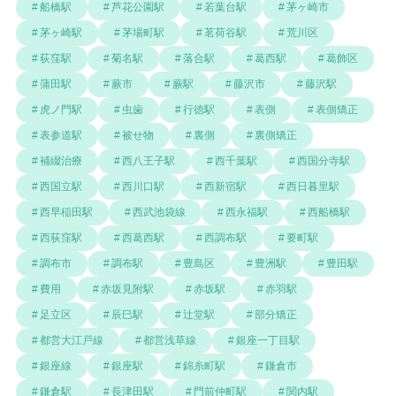
船橋駅
芦花公園駅
若葉台駅
茅ヶ崎市
茅ヶ崎駅
茅場町駅
茗荷谷駅
荒川区
荻窪駅
菊名駅
落合駅
葛西駅
葛飾区
蒲田駅
蕨市
蕨駅
藤沢市
藤沢駅
虎ノ門駅
虫歯
行徳駅
表側
表側矯正
表参道駅
被せ物
裏側
裏側矯正
補綴治療
西八王子駅
西千葉駅
西国分寺駅
西国立駅
西川口駅
西新宿駅
西日暮里駅
西早稲田駅
西武池袋線
西永福駅
西船橋駅
西荻窪駅
西葛西駅
西調布駅
要町駅
調布市
調布駅
豊島区
豊洲駅
豊田駅
費用
赤坂見附駅
赤坂駅
赤羽駅
足立区
辰巳駅
辻堂駅
部分矯正
都営大江戸線
都営浅草線
銀座一丁目駅
銀座線
銀座駅
錦糸町駅
鎌倉市
鎌倉駅
長津田駅
門前仲町駅
関内駅