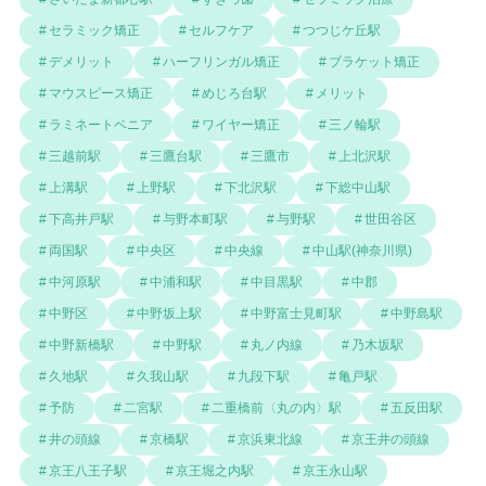
セラミック矯正
セルフケア
つつじケ丘駅
デメリット
ハーフリンガル矯正
ブラケット矯正
マウスピース矯正
めじろ台駅
メリット
ラミネートベニア
ワイヤー矯正
三ノ輪駅
三越前駅
三鷹台駅
三鷹市
上北沢駅
上溝駅
上野駅
下北沢駅
下総中山駅
下高井戸駅
与野本町駅
与野駅
世田谷区
両国駅
中央区
中央線
中山駅(神奈川県)
中河原駅
中浦和駅
中目黒駅
中郡
中野区
中野坂上駅
中野富士見町駅
中野島駅
中野新橋駅
中野駅
丸ノ内線
乃木坂駅
久地駅
久我山駅
九段下駅
亀戸駅
予防
二宮駅
二重橋前〈丸の内〉駅
五反田駅
井の頭線
京橋駅
京浜東北線
京王井の頭線
京王八王子駅
京王堀之内駅
京王永山駅