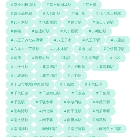
京王相模原線
京王稲田堤駅
京王線
京王高尾線
人形町駅
仙川駅
代々木上原駅
代々木駅
代田橋駅
住吉駅
保土ケ谷駅
保険
信濃町駅
八丁堀駅
八幡山駅
八王子みなみ野駅
八王子市
八王子駅
八重歯
六本木一丁目駅
六本木駅
出っ歯
分倍河原駅
前歯
副都心線
動揺
北与野駅
北区
北千住駅
北参道駅
北戸田駅
北浦和駅
北綾瀬駅
北赤羽駅
北野駅
十日市場駅(神奈川県)
十条駅
千代田区
千代田線
千歳烏山駅
千葉市
千葉県
千葉駅
千駄木駅
半蔵門線
半蔵門駅
南与野駅
南北線
南千住駅
南多摩駅
南大沢駅
南平駅
南橋本駅
南武線
南浦和駅
南砂町駅
南行徳駅
南阿佐ヶ谷駅