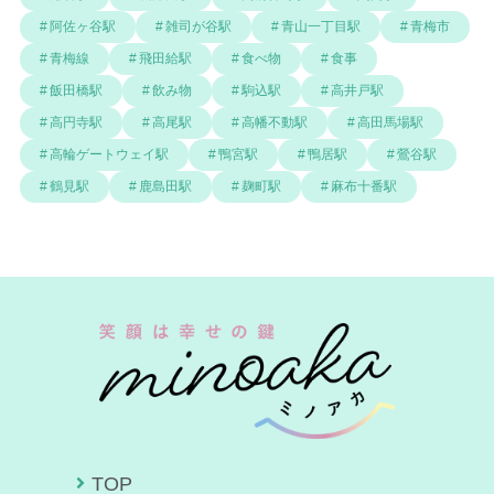
阿佐ヶ谷駅
雑司が谷駅
青山一丁目駅
青梅市
青梅線
飛田給駅
食べ物
食事
飯田橋駅
飲み物
駒込駅
高井戸駅
高円寺駅
高尾駅
高幡不動駅
高田馬場駅
高輪ゲートウェイ駅
鴨宮駅
鴨居駅
鶯谷駅
鶴見駅
鹿島田駅
麹町駅
麻布十番駅
TOP