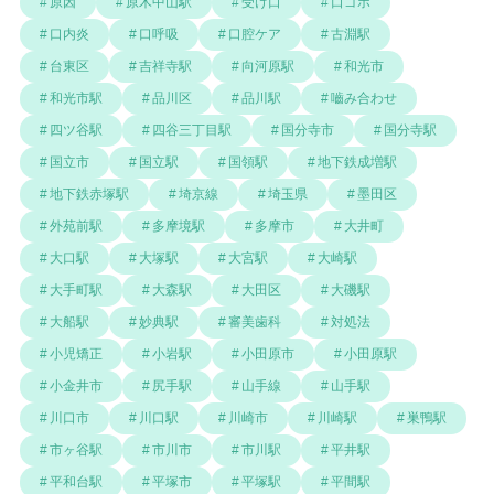
原因
原木中山駅
受け口
口ゴボ
口内炎
口呼吸
口腔ケア
古淵駅
台東区
吉祥寺駅
向河原駅
和光市
和光市駅
品川区
品川駅
嚙み合わせ
四ツ谷駅
四谷三丁目駅
国分寺市
国分寺駅
国立市
国立駅
国領駅
地下鉄成増駅
地下鉄赤塚駅
埼京線
埼玉県
墨田区
外苑前駅
多摩境駅
多摩市
大井町
大口駅
大塚駅
大宮駅
大崎駅
大手町駅
大森駅
大田区
大磯駅
大船駅
妙典駅
審美歯科
対処法
小児矯正
小岩駅
小田原市
小田原駅
小金井市
尻手駅
山手線
山手駅
川口市
川口駅
川崎市
川崎駅
巣鴨駅
市ヶ谷駅
市川市
市川駅
平井駅
平和台駅
平塚市
平塚駅
平間駅