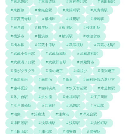
東池袋駅
東海道線
東神奈川駅
東船橋駅
東西線
東銀座駅
東陽町駅
東青梅駅
東高円寺駅
板橋区
板橋駅
柴崎駅
根岸線
根岸駅
根津駅
桜木町駅
横浜市
横浜線
横浜駅
横須賀線
橋本駅
武蔵中原駅
武蔵境駅
武蔵小杉駅
武蔵小金井駅
武蔵新城駅
武蔵浦和駅
武蔵溝ノ口駅
武蔵野台駅
武蔵野市
歯がグラグラ
歯の矯正
歯並び
歯列矯正
歯周疾患
歯周病
歯石
歯科医院の選び方
歯科受診
歯科疾患
水天宮前駅
水道橋駅
氷川台駅
永久歯
永福町駅
江戸川区
江戸川橋駅
江東区
池袋駅
河辺駅
治療
治療法
注意点
洋光台駅
津田沼駅
浅草橋駅
浅草駅
浜松町駅
浜田山駅
浦和駅
浦安市
浦安駅