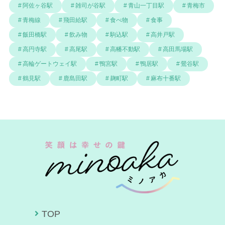
阿佐ヶ谷駅
雑司が谷駅
青山一丁目駅
青梅市
青梅線
飛田給駅
食べ物
食事
飯田橋駅
飲み物
駒込駅
高井戸駅
高円寺駅
高尾駅
高幡不動駅
高田馬場駅
高輪ゲートウェイ駅
鴨宮駅
鴨居駅
鶯谷駅
鶴見駅
鹿島田駅
麹町駅
麻布十番駅
TOP