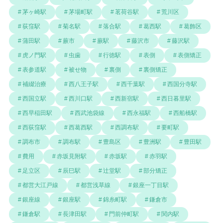
茅ヶ崎駅
茅場町駅
茗荷谷駅
荒川区
荻窪駅
菊名駅
落合駅
葛西駅
葛飾区
蒲田駅
蕨市
蕨駅
藤沢市
藤沢駅
虎ノ門駅
虫歯
行徳駅
表側
表側矯正
表参道駅
被せ物
裏側
裏側矯正
補綴治療
西八王子駅
西千葉駅
西国分寺駅
西国立駅
西川口駅
西新宿駅
西日暮里駅
西早稲田駅
西武池袋線
西永福駅
西船橋駅
西荻窪駅
西葛西駅
西調布駅
要町駅
調布市
調布駅
豊島区
豊洲駅
豊田駅
費用
赤坂見附駅
赤坂駅
赤羽駅
足立区
辰巳駅
辻堂駅
部分矯正
都営大江戸線
都営浅草線
銀座一丁目駅
銀座線
銀座駅
錦糸町駅
鎌倉市
鎌倉駅
長津田駅
門前仲町駅
関内駅