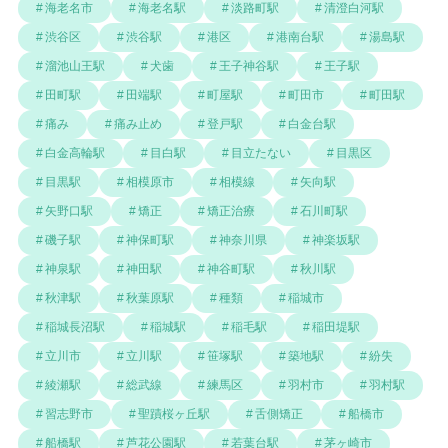
海老名市
海老名駅
淡路町駅
清澄白河駅
渋谷区
渋谷駅
港区
港南台駅
湯島駅
溜池山王駅
犬歯
王子神谷駅
王子駅
田町駅
田端駅
町屋駅
町田市
町田駅
痛み
痛み止め
登戸駅
白金台駅
白金高輪駅
目白駅
目立たない
目黒区
目黒駅
相模原市
相模線
矢向駅
矢野口駅
矯正
矯正治療
石川町駅
磯子駅
神保町駅
神奈川県
神楽坂駅
神泉駅
神田駅
神谷町駅
秋川駅
秋津駅
秋葉原駅
種類
稲城市
稲城長沼駅
稲城駅
稲毛駅
稲田堤駅
立川市
立川駅
笹塚駅
築地駅
紛失
綾瀬駅
総武線
練馬区
羽村市
羽村駅
習志野市
聖蹟桜ヶ丘駅
舌側矯正
船橋市
船橋駅
芦花公園駅
若葉台駅
茅ヶ崎市