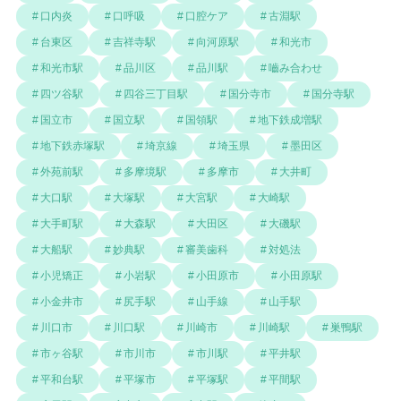
口内炎
口呼吸
口腔ケア
古淵駅
台東区
吉祥寺駅
向河原駅
和光市
和光市駅
品川区
品川駅
嚙み合わせ
四ツ谷駅
四谷三丁目駅
国分寺市
国分寺駅
国立市
国立駅
国領駅
地下鉄成増駅
地下鉄赤塚駅
埼京線
埼玉県
墨田区
外苑前駅
多摩境駅
多摩市
大井町
大口駅
大塚駅
大宮駅
大崎駅
大手町駅
大森駅
大田区
大磯駅
大船駅
妙典駅
審美歯科
対処法
小児矯正
小岩駅
小田原市
小田原駅
小金井市
尻手駅
山手線
山手駅
川口市
川口駅
川崎市
川崎駅
巣鴨駅
市ヶ谷駅
市川市
市川駅
平井駅
平和台駅
平塚市
平塚駅
平間駅