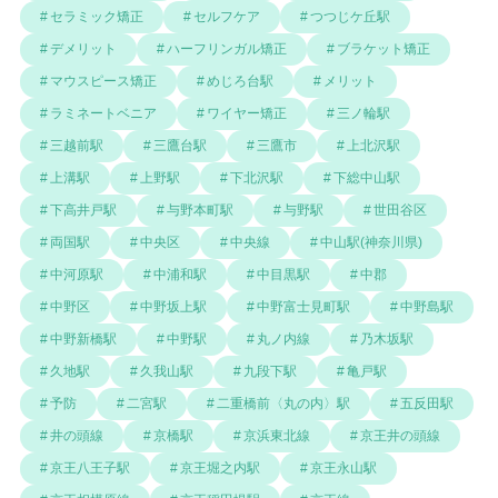
セラミック矯正
セルフケア
つつじケ丘駅
デメリット
ハーフリンガル矯正
ブラケット矯正
マウスピース矯正
めじろ台駅
メリット
ラミネートベニア
ワイヤー矯正
三ノ輪駅
三越前駅
三鷹台駅
三鷹市
上北沢駅
上溝駅
上野駅
下北沢駅
下総中山駅
下高井戸駅
与野本町駅
与野駅
世田谷区
両国駅
中央区
中央線
中山駅(神奈川県)
中河原駅
中浦和駅
中目黒駅
中郡
中野区
中野坂上駅
中野富士見町駅
中野島駅
中野新橋駅
中野駅
丸ノ内線
乃木坂駅
久地駅
久我山駅
九段下駅
亀戸駅
予防
二宮駅
二重橋前〈丸の内〉駅
五反田駅
井の頭線
京橋駅
京浜東北線
京王井の頭線
京王八王子駅
京王堀之内駅
京王永山駅