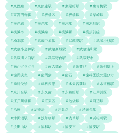
東西線
東銀座駅
東陽町駅
東青梅駅
東高円寺駅
板橋区
板橋駅
柴崎駅
根岸線
根岸駅
根津駅
桜木町駅
横浜市
横浜線
横浜駅
横須賀線
橋本駅
武蔵中原駅
武蔵境駅
武蔵小杉駅
武蔵小金井駅
武蔵新城駅
武蔵浦和駅
武蔵溝ノ口駅
武蔵野台駅
武蔵野市
歯がグラグラ
歯の矯正
歯並び
歯列矯正
歯周疾患
歯周病
歯石
歯科医院の選び方
歯科受診
歯科疾患
水天宮前駅
水道橋駅
氷川台駅
永久歯
永福町駅
江戸川区
江戸川橋駅
江東区
池袋駅
河辺駅
治療
治療法
注意点
洋光台駅
津田沼駅
浅草橋駅
浅草駅
浜松町駅
浜田山駅
浦和駅
浦安市
浦安駅