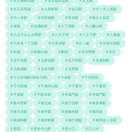
京王相模原線
京王稲田堤駅
京王線
京王高尾線
人形町駅
仙川駅
代々木上原駅
代々木駅
代田橋駅
住吉駅
保土ケ谷駅
保険
信濃町駅
八丁堀駅
八幡山駅
八王子みなみ野駅
八王子市
八王子駅
八重歯
六本木一丁目駅
六本木駅
出っ歯
分倍河原駅
前歯
副都心線
動揺
北与野駅
北区
北千住駅
北参道駅
北戸田駅
北浦和駅
北綾瀬駅
北赤羽駅
北野駅
十日市場駅(神奈川県)
十条駅
千代田区
千代田線
千歳烏山駅
千葉市
千葉県
千葉駅
千駄木駅
半蔵門線
半蔵門駅
南与野駅
南北線
南千住駅
南多摩駅
南大沢駅
南平駅
南橋本駅
南武線
南浦和駅
南砂町駅
南行徳駅
南阿佐ヶ谷駅
原因
原木中山駅
受け口
口ゴボ