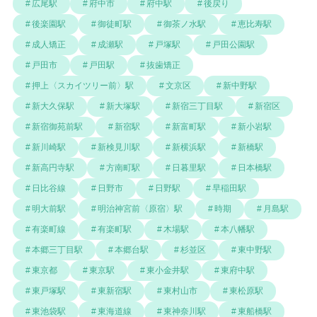
広尾駅
府中市
府中駅
後戻り
後楽園駅
御徒町駅
御茶ノ水駅
恵比寿駅
成人矯正
成瀬駅
戸塚駅
戸田公園駅
戸田市
戸田駅
抜歯矯正
押上〈スカイツリー前〉駅
文京区
新中野駅
新大久保駅
新大塚駅
新宿三丁目駅
新宿区
新宿御苑前駅
新宿駅
新富町駅
新小岩駅
新川崎駅
新検見川駅
新横浜駅
新橋駅
新高円寺駅
方南町駅
日暮里駅
日本橋駅
日比谷線
日野市
日野駅
早稲田駅
明大前駅
明治神宮前〈原宿〉駅
時期
月島駅
有楽町線
有楽町駅
木場駅
本八幡駅
本郷三丁目駅
本郷台駅
杉並区
東中野駅
東京都
東京駅
東小金井駅
東府中駅
東戸塚駅
東新宿駅
東村山市
東松原駅
東池袋駅
東海道線
東神奈川駅
東船橋駅