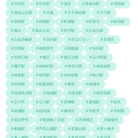
渋谷区
渋谷駅
港区
港南台駅
湯島駅
溜池山王駅
犬歯
王子神谷駅
王子駅
田町駅
田端駅
町屋駅
町田市
町田駅
痛み
痛み止め
登戸駅
白金台駅
白金高輪駅
目白駅
目立たない
目黒区
目黒駅
相模原市
相模線
矢向駅
矢野口駅
矯正
矯正治療
石川町駅
磯子駅
神保町駅
神奈川県
神楽坂駅
神泉駅
神田駅
神谷町駅
秋川駅
秋津駅
秋葉原駅
種類
稲城市
稲城長沼駅
稲城駅
稲毛駅
稲田堤駅
立川市
立川駅
笹塚駅
築地駅
紛失
綾瀬駅
総武線
練馬区
羽村市
羽村駅
習志野市
聖蹟桜ヶ丘駅
舌側矯正
船橋市
船橋駅
芦花公園駅
若葉台駅
茅ヶ崎市
茅ヶ崎駅
茅場町駅
茗荷谷駅
荒川区