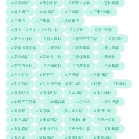
後楽園駅
御徒町駅
御茶ノ水駅
恵比寿駅
成人矯正
成瀬駅
戸塚駅
戸田公園駅
戸田市
戸田駅
抜歯矯正
押上〈スカイツリー前〉駅
文京区
新中野駅
新大久保駅
新大塚駅
新宿三丁目駅
新宿区
新宿御苑前駅
新宿駅
新富町駅
新小岩駅
新川崎駅
新検見川駅
新横浜駅
新橋駅
新高円寺駅
方南町駅
日暮里駅
日本橋駅
日比谷線
日野市
日野駅
早稲田駅
明大前駅
明治神宮前〈原宿〉駅
時期
月島駅
有楽町線
有楽町駅
木場駅
本八幡駅
本郷三丁目駅
本郷台駅
杉並区
東中野駅
東京都
東京駅
東小金井駅
東府中駅
東戸塚駅
東新宿駅
東村山市
東松原駅
東池袋駅
東海道線
東神奈川駅
東船橋駅
東西線
東銀座駅
東陽町駅
東青梅駅