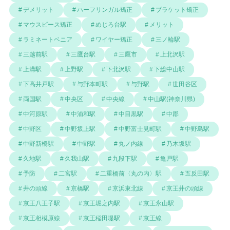
デメリット
ハーフリンガル矯正
ブラケット矯正
マウスピース矯正
めじろ台駅
メリット
ラミネートベニア
ワイヤー矯正
三ノ輪駅
三越前駅
三鷹台駅
三鷹市
上北沢駅
上溝駅
上野駅
下北沢駅
下総中山駅
下高井戸駅
与野本町駅
与野駅
世田谷区
両国駅
中央区
中央線
中山駅(神奈川県)
中河原駅
中浦和駅
中目黒駅
中郡
中野区
中野坂上駅
中野富士見町駅
中野島駅
中野新橋駅
中野駅
丸ノ内線
乃木坂駅
久地駅
久我山駅
九段下駅
亀戸駅
予防
二宮駅
二重橋前〈丸の内〉駅
五反田駅
井の頭線
京橋駅
京浜東北線
京王井の頭線
京王八王子駅
京王堀之内駅
京王永山駅
京王相模原線
京王稲田堤駅
京王線