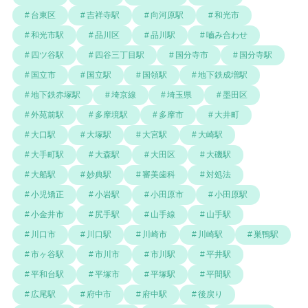
台東区
吉祥寺駅
向河原駅
和光市
和光市駅
品川区
品川駅
嚙み合わせ
四ツ谷駅
四谷三丁目駅
国分寺市
国分寺駅
国立市
国立駅
国領駅
地下鉄成増駅
地下鉄赤塚駅
埼京線
埼玉県
墨田区
外苑前駅
多摩境駅
多摩市
大井町
大口駅
大塚駅
大宮駅
大崎駅
大手町駅
大森駅
大田区
大磯駅
大船駅
妙典駅
審美歯科
対処法
小児矯正
小岩駅
小田原市
小田原駅
小金井市
尻手駅
山手線
山手駅
川口市
川口駅
川崎市
川崎駅
巣鴨駅
市ヶ谷駅
市川市
市川駅
平井駅
平和台駅
平塚市
平塚駅
平間駅
広尾駅
府中市
府中駅
後戻り