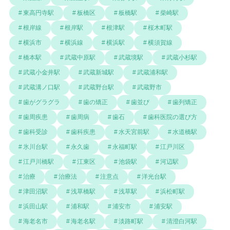
東高円寺駅
板橋区
板橋駅
柴崎駅
根岸線
根岸駅
根津駅
桜木町駅
横浜市
横浜線
横浜駅
横須賀線
橋本駅
武蔵中原駅
武蔵境駅
武蔵小杉駅
武蔵小金井駅
武蔵新城駅
武蔵浦和駅
武蔵溝ノ口駅
武蔵野台駅
武蔵野市
歯がグラグラ
歯の矯正
歯並び
歯列矯正
歯周疾患
歯周病
歯石
歯科医院の選び方
歯科受診
歯科疾患
水天宮前駅
水道橋駅
氷川台駅
永久歯
永福町駅
江戸川区
江戸川橋駅
江東区
池袋駅
河辺駅
治療
治療法
注意点
洋光台駅
津田沼駅
浅草橋駅
浅草駅
浜松町駅
浜田山駅
浦和駅
浦安市
浦安駅
海老名市
海老名駅
淡路町駅
清澄白河駅