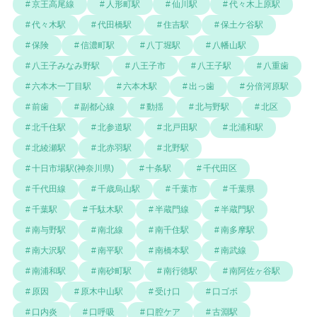
京王高尾線
人形町駅
仙川駅
代々木上原駅
代々木駅
代田橋駅
住吉駅
保土ケ谷駅
保険
信濃町駅
八丁堀駅
八幡山駅
八王子みなみ野駅
八王子市
八王子駅
八重歯
六本木一丁目駅
六本木駅
出っ歯
分倍河原駅
前歯
副都心線
動揺
北与野駅
北区
北千住駅
北参道駅
北戸田駅
北浦和駅
北綾瀬駅
北赤羽駅
北野駅
十日市場駅(神奈川県)
十条駅
千代田区
千代田線
千歳烏山駅
千葉市
千葉県
千葉駅
千駄木駅
半蔵門線
半蔵門駅
南与野駅
南北線
南千住駅
南多摩駅
南大沢駅
南平駅
南橋本駅
南武線
南浦和駅
南砂町駅
南行徳駅
南阿佐ヶ谷駅
原因
原木中山駅
受け口
口ゴボ
口内炎
口呼吸
口腔ケア
古淵駅