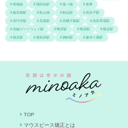
青梅線
飛田給駅
食べ物
食事
飯田橋駅
飲み物
駒込駅
高井戸駅
高円寺駅
高尾駅
高幡不動駅
高田馬場駅
高輪ゲートウェイ駅
鴨宮駅
鴨居駅
鶯谷駅
鶴見駅
鹿島田駅
麹町駅
麻布十番駅
TOP
マウスピース矯正とは