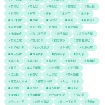
荻窪駅
菊名駅
落合駅
葛西駅
葛飾区
蒲田駅
蕨市
蕨駅
藤沢市
藤沢駅
虎ノ門駅
虫歯
行徳駅
表側
表側矯正
表参道駅
被せ物
裏側
裏側矯正
補綴治療
西八王子駅
西千葉駅
西国分寺駅
西国立駅
西川口駅
西新宿駅
西日暮里駅
西早稲田駅
西武池袋線
西永福駅
西船橋駅
西荻窪駅
西葛西駅
西調布駅
要町駅
調布市
調布駅
豊島区
豊洲駅
豊田駅
費用
赤坂見附駅
赤坂駅
赤羽駅
足立区
辰巳駅
辻堂駅
部分矯正
都営大江戸線
都営浅草線
銀座一丁目駅
銀座線
銀座駅
錦糸町駅
鎌倉市
鎌倉駅
長津田駅
門前仲町駅
関内駅
阿佐ヶ谷駅
雑司が谷駅
青山一丁目駅
青梅市