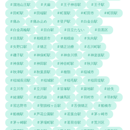
溜池山王駅
犬歯
王子神谷駅
王子駅
田町駅
田端駅
町屋駅
町田市
町田駅
痛み
痛み止め
登戸駅
白金台駅
白金高輪駅
目白駅
目立たない
目黒区
目黒駅
相模原市
相模線
矢向駅
矢野口駅
矯正
矯正治療
石川町駅
磯子駅
神保町駅
神奈川県
神楽坂駅
神泉駅
神田駅
神谷町駅
秋川駅
秋津駅
秋葉原駅
種類
稲城市
稲城長沼駅
稲城駅
稲毛駅
稲田堤駅
立川市
立川駅
笹塚駅
築地駅
紛失
綾瀬駅
総武線
練馬区
羽村市
羽村駅
習志野市
聖蹟桜ヶ丘駅
舌側矯正
船橋市
船橋駅
芦花公園駅
若葉台駅
茅ヶ崎市
茅ヶ崎駅
茅場町駅
茗荷谷駅
荒川区