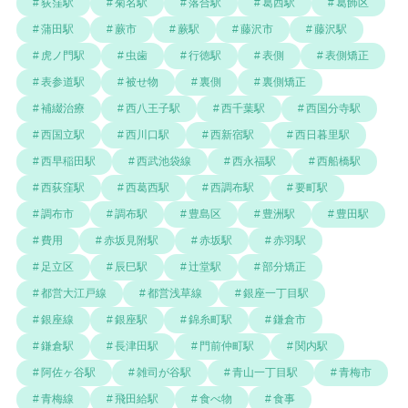
荻窪駅
菊名駅
落合駅
葛西駅
葛飾区
蒲田駅
蕨市
蕨駅
藤沢市
藤沢駅
虎ノ門駅
虫歯
行徳駅
表側
表側矯正
表参道駅
被せ物
裏側
裏側矯正
補綴治療
西八王子駅
西千葉駅
西国分寺駅
西国立駅
西川口駅
西新宿駅
西日暮里駅
西早稲田駅
西武池袋線
西永福駅
西船橋駅
西荻窪駅
西葛西駅
西調布駅
要町駅
調布市
調布駅
豊島区
豊洲駅
豊田駅
費用
赤坂見附駅
赤坂駅
赤羽駅
足立区
辰巳駅
辻堂駅
部分矯正
都営大江戸線
都営浅草線
銀座一丁目駅
銀座線
銀座駅
錦糸町駅
鎌倉市
鎌倉駅
長津田駅
門前仲町駅
関内駅
阿佐ヶ谷駅
雑司が谷駅
青山一丁目駅
青梅市
青梅線
飛田給駅
食べ物
食事