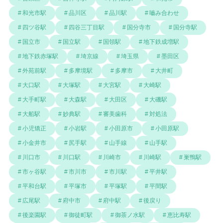
和光市駅
品川区
品川駅
嚙み合わせ
四ツ谷駅
四谷三丁目駅
国分寺市
国分寺駅
国立市
国立駅
国領駅
地下鉄成増駅
地下鉄赤塚駅
埼京線
埼玉県
墨田区
外苑前駅
多摩境駅
多摩市
大井町
大口駅
大塚駅
大宮駅
大崎駅
大手町駅
大森駅
大田区
大磯駅
大船駅
妙典駅
審美歯科
対処法
小児矯正
小岩駅
小田原市
小田原駅
小金井市
尻手駅
山手線
山手駅
川口市
川口駅
川崎市
川崎駅
巣鴨駅
市ヶ谷駅
市川市
市川駅
平井駅
平和台駅
平塚市
平塚駅
平間駅
広尾駅
府中市
府中駅
後戻り
後楽園駅
御徒町駅
御茶ノ水駅
恵比寿駅