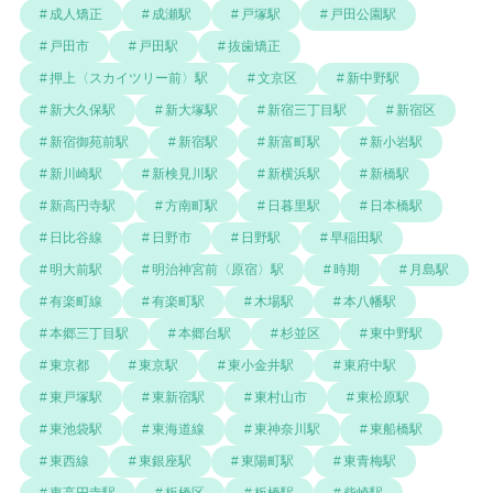
成人矯正
成瀬駅
戸塚駅
戸田公園駅
戸田市
戸田駅
抜歯矯正
押上〈スカイツリー前〉駅
文京区
新中野駅
新大久保駅
新大塚駅
新宿三丁目駅
新宿区
新宿御苑前駅
新宿駅
新富町駅
新小岩駅
新川崎駅
新検見川駅
新横浜駅
新橋駅
新高円寺駅
方南町駅
日暮里駅
日本橋駅
日比谷線
日野市
日野駅
早稲田駅
明大前駅
明治神宮前〈原宿〉駅
時期
月島駅
有楽町線
有楽町駅
木場駅
本八幡駅
本郷三丁目駅
本郷台駅
杉並区
東中野駅
東京都
東京駅
東小金井駅
東府中駅
東戸塚駅
東新宿駅
東村山市
東松原駅
東池袋駅
東海道線
東神奈川駅
東船橋駅
東西線
東銀座駅
東陽町駅
東青梅駅