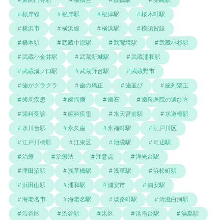
東高円寺駅
板橋区
板橋駅
柴崎駅
根岸線
根岸駅
根津駅
桜木町駅
横浜市
横浜線
横浜駅
横須賀線
橋本駅
武蔵中原駅
武蔵境駅
武蔵小杉駅
武蔵小金井駅
武蔵新城駅
武蔵浦和駅
武蔵溝ノ口駅
武蔵野台駅
武蔵野市
歯がグラグラ
歯の矯正
歯並び
歯列矯正
歯周疾患
歯周病
歯石
歯科医院の選び方
歯科受診
歯科疾患
水天宮前駅
水道橋駅
氷川台駅
永久歯
永福町駅
江戸川区
江戸川橋駅
江東区
池袋駅
河辺駅
治療
治療法
注意点
洋光台駅
津田沼駅
浅草橋駅
浅草駅
浜松町駅
浜田山駅
浦和駅
浦安市
浦安駅
海老名市
海老名駅
淡路町駅
清澄白河駅
渋谷区
渋谷駅
港区
港南台駅
湯島駅