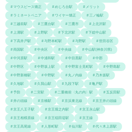
マウスピース矯正
めじろ台駅
メリット
ラミネートベニア
ワイヤー矯正
三ノ輪駅
三越前駅
三鷹台駅
三鷹市
上北沢駅
上溝駅
上野駅
下北沢駅
下総中山駅
下高井戸駅
与野本町駅
与野駅
世田谷区
両国駅
中央区
中央線
中山駅(神奈川県)
中河原駅
中浦和駅
中目黒駅
中郡
中野区
中野坂上駅
中野富士見町駅
中野島駅
中野新橋駅
中野駅
丸ノ内線
乃木坂駅
久地駅
久我山駅
九段下駅
亀戸駅
予防
二宮駅
二重橋前〈丸の内〉駅
五反田駅
井の頭線
京橋駅
京浜東北線
京王井の頭線
京王八王子駅
京王堀之内駅
京王永山駅
京王相模原線
京王稲田堤駅
京王線
京王高尾線
人形町駅
仙川駅
代々木上原駅