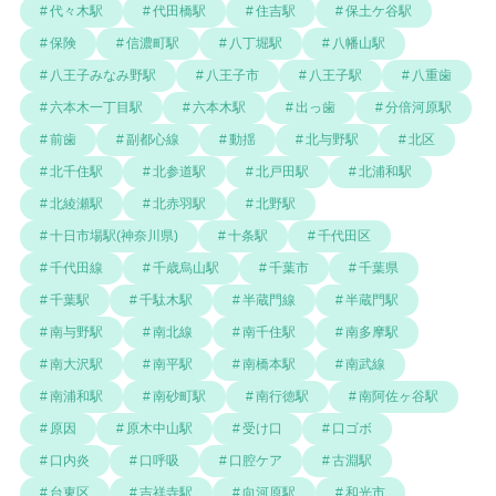
代々木駅
代田橋駅
住吉駅
保土ケ谷駅
保険
信濃町駅
八丁堀駅
八幡山駅
八王子みなみ野駅
八王子市
八王子駅
八重歯
六本木一丁目駅
六本木駅
出っ歯
分倍河原駅
前歯
副都心線
動揺
北与野駅
北区
北千住駅
北参道駅
北戸田駅
北浦和駅
北綾瀬駅
北赤羽駅
北野駅
十日市場駅(神奈川県)
十条駅
千代田区
千代田線
千歳烏山駅
千葉市
千葉県
千葉駅
千駄木駅
半蔵門線
半蔵門駅
南与野駅
南北線
南千住駅
南多摩駅
南大沢駅
南平駅
南橋本駅
南武線
南浦和駅
南砂町駅
南行徳駅
南阿佐ヶ谷駅
原因
原木中山駅
受け口
口ゴボ
口内炎
口呼吸
口腔ケア
古淵駅
台東区
吉祥寺駅
向河原駅
和光市