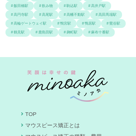
飯田橋駅
飲み物
駒込駅
高井戸駅
高円寺駅
高尾駅
高幡不動駅
高田馬場駅
高輪ゲートウェイ駅
鴨宮駅
鴨居駅
鶯谷駅
鶴見駅
鹿島田駅
麹町駅
麻布十番駅
TOP
マウスピース矯正とは